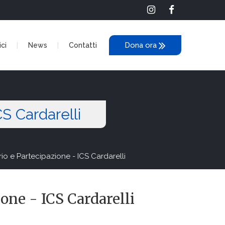
Dona ora
ci
News
Contatti
CS Cardarelli
io e Partecipazione - ICS Cardarelli
ione - ICS Cardarelli