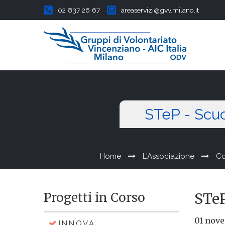
02 837 26 67
areaservizi@gvv.milano.it
STeP - Scuol
Home
L'Associazione
Co
Progetti in Corso
STeP
01 nov
I.N.N.O.V.A.