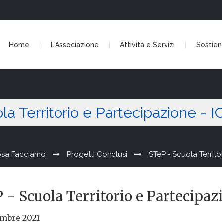
Home
L'Associazione
Attività e Servizi
Sostieni
a Territorio e Partecipazione - I
sa Facciamo
Progetti Conclusi
STeP - Scuola Territor
 - Scuola Territorio e Partecipaz
embre 2021